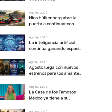
entretenimiento y
videojuegos para agosto
Ago 05, 2026
Nico Hülkenberg abre la
puerta a continuar con
Audi más allá de 2027
Ago 05, 2026
La inteligencia artificial
continúa ganando espacio
en las actividades
cotidianas
Ago 04, 2026
Agosto llega con nuevos
estrenos para los amantes
del streaming
Ago 04, 2026
La Casa de los Famosos
México ya tiene a su
primera eliminada
Ago 03, 2026