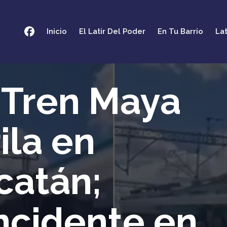
Inicio
El Latir Del Poder
En Tu Barrio
Lat
 Tren Maya
ila en
catán;
ncidente en